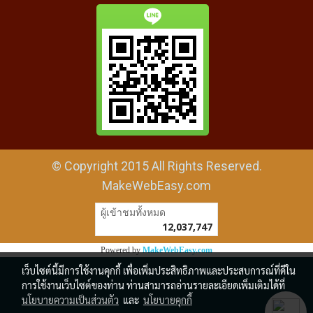
© Copyright 2015 All Rights Reserved.
MakeWebEasy.com
ผู้เข้าชมทั้งหมด
12,037,747
Powered by
MakeWebEasy.com
เว็บไซต์นี้มีการใช้งานคุกกี้ เพื่อเพิ่มประสิทธิภาพและประสบการณ์ที่ดีใน
การใช้งานเว็บไซต์ของท่าน ท่านสามารถอ่านรายละเอียดเพิ่มเติมได้ที่
นโยบายความเป็นส่วนตัว
และ
นโยบายคุกกี้