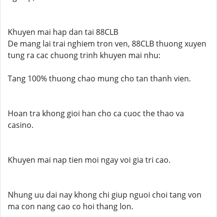
Khuyen mai hap dan tai 88CLB
De mang lai trai nghiem tron ven, 88CLB thuong xuyen
tung ra cac chuong trinh khuyen mai nhu:
Tang 100% thuong chao mung cho tan thanh vien.
Hoan tra khong gioi han cho ca cuoc the thao va
casino.
Khuyen mai nap tien moi ngay voi gia tri cao.
Nhung uu dai nay khong chi giup nguoi choi tang von
ma con nang cao co hoi thang lon.