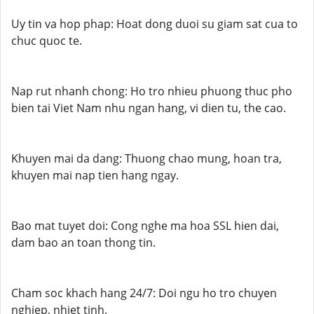
Uy tin va hop phap: Hoat dong duoi su giam sat cua to
chuc quoc te.
Nap rut nhanh chong: Ho tro nhieu phuong thuc pho
bien tai Viet Nam nhu ngan hang, vi dien tu, the cao.
Khuyen mai da dang: Thuong chao mung, hoan tra,
khuyen mai nap tien hang ngay.
Bao mat tuyet doi: Cong nghe ma hoa SSL hien dai,
dam bao an toan thong tin.
Cham soc khach hang 24/7: Doi ngu ho tro chuyen
nghiep, nhiet tinh.