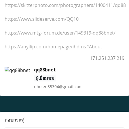
https://skitterphoto.com/photographers/1400411/qq88
https://www.slideserve.com/QQ10
https://www.mtg-forum.de/user/149319-qq88bnet/
https://anyflip.com/homepage/ihdms#About
171.251.237.219
qq88bnet
ผู้เยี่ยมชม
nholen35304@gmail.com
ตอบกระทู้