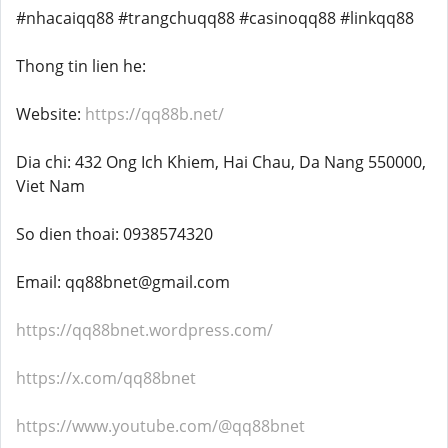
#nhacaiqq88 #trangchuqq88 #casinoqq88 #linkqq88
Thong tin lien he:
Website:
https://qq88b.net/
Dia chi: 432 Ong Ich Khiem, Hai Chau, Da Nang 550000,
Viet Nam
So dien thoai: 0938574320
Email: qq88bnet@gmail.com
https://qq88bnet.wordpress.com/
https://x.com/qq88bnet
https://www.youtube.com/@qq88bnet