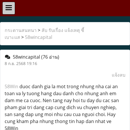
กระดานสนทนา
>
ลับ รับเรื่อง แจ้งเหตุ ชี้
เบาะแส
>
58wincapital
58wincapital
(76 อ่าน)
8 ก.ย. 2568 19:16
แจ้งลบ
58Win
duoc danh gia la mot trong nhung nha cai an
toan va ly tuong hang dau danh cho nhung anh em
dam me ca cuoc. Nen tang nay hoi tu day du cac san
pham giai tri dang cap cung dich vu chuyen nghiep,
san sang dap ung moi nhu cau cua nguoi choi. Hay
cung kham pha nhung thong tin hap dan nhat ve
58Win