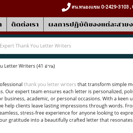
สน.หนองแขม 0-2429-3103 , 
า
ติดต่อเรา
ผลการปฎิบัติของแต่ละสาย
Expert Thank You Letter Writers
u Letter Writers
(41 อ่าน)
rofessional
thank you letter writers
that transform simple me
s. Our expert team ensures each letter is personalized, poli
for business, academic, or personal occasions. With a keen u
e help clients leave lasting impressions through words. From
seamless, stress-free experience for anyone looking to expr
our gratitude into a beautifully crafted letter that resonates