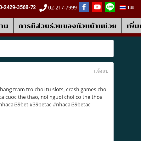
02-217-7999
0-2429-3568-72
TH
งาน
การมีส่วนร่วมของหัวหน้าหน่วย
เพิ่
แจ้งลบ
 hang tram tro choi tu slots, crash games cho
ca cuoc the thao, noi nguoi choi co the thoa
 #nhacai39bet #39betac #nhacai39betac