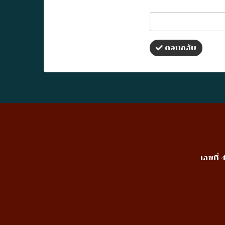
ตอบกลับ
เลขที