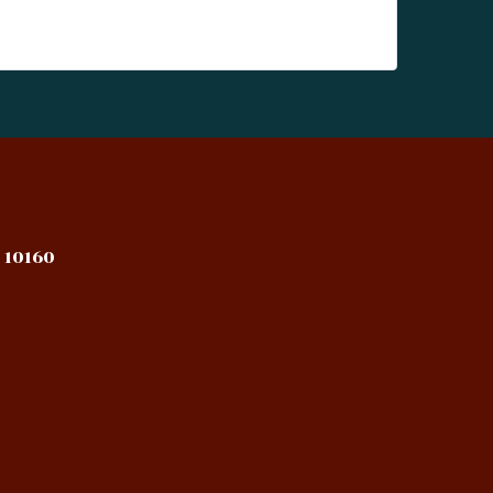
 10160