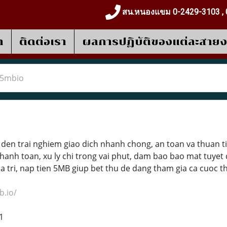
สน.หนองแขม 0-2429-3103 , 
า
ติดต่อเรา
ผลการปฎิบัติของแต่ละสาย
5mbio
en trai nghiem giao dich nhanh chong, an toan va thuan ti
anh toan, xu ly chi trong vai phut, dam bao bao mat tuyet 
a tri, nap tien 5MB giup bet thu de dang tham gia ca cuoc 
b.io/
1