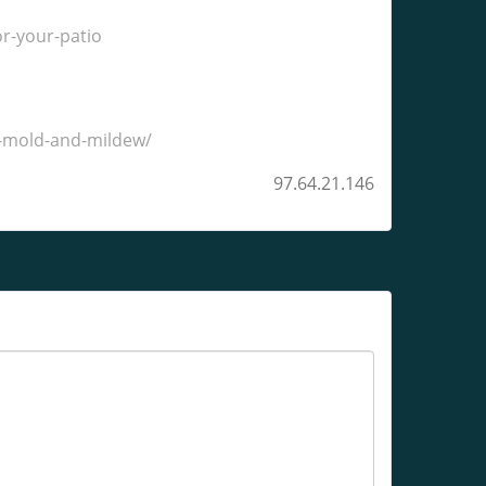
r-your-patio
e-mold-and-mildew/
97.64.21.146