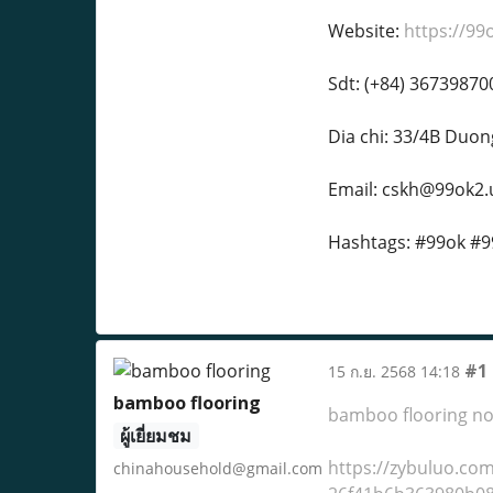
Website:
https://99
Sdt: (+84) 36739870
Dia chi: 33/4B Duon
Email: cskh@99ok2
Hashtags: #99ok #9
#1
15 ก.ย. 2568 14:18
bamboo flooring
bamboo flooring not
ผู้เยี่ยมชม
https://zybuluo.co
chinahousehold@gmail.com