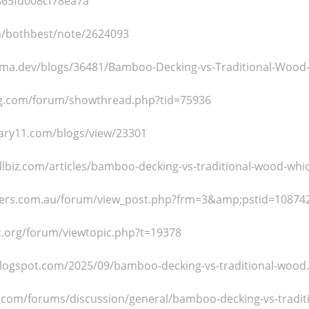
65fd008cf78ea7a
m/bothbest/note/2624093
ama.dev/blogs/36481/Bamboo-Decking-vs-Traditional-Wood-
eg.com/forum/showthread.php?tid=75936
ary11.com/blogs/view/23301
lbiz.com/articles/bamboo-decking-vs-traditional-wood-which
ers.com.au/forum/view_post.php?frm=3&amp;pstid=10874
c.org/forum/viewtopic.php?t=19378
.blogspot.com/2025/09/bamboo-decking-vs-traditional-wood
.com/forums/discussion/general/bamboo-decking-vs-traditi