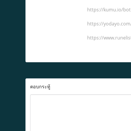
https://kumu.io/bot
https://yodayo.com
https://www.runeli
ตอบกระทู้