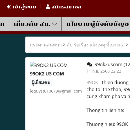
เข้าสู่ระบบ
สมัครสมาชิก
รก
เกี่ยวกับ สน.
นโยบายผู้บังคับบัญช
กระดานสนทนา
>
ลับ รับเรื่อง แจ้งเหตุ ชี้เบาะแส
>
99ok2uscom
(12
11 ก.ย. 2568 22:22
99OK2 US COM
ผู้เยี่ยมชม
99OK
- thien duong 
cho toi the thao, 9
lequyst610679@gmail.com
cung kham pha va n
Thong tin lien he:
Thuong hieu: 99OK