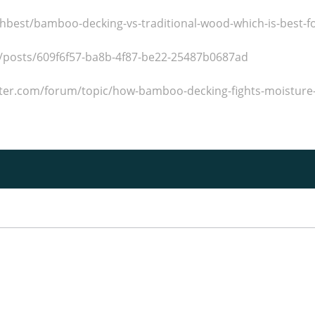
hbest/bamboo-decking-vs-traditional-wood-which-is-best-fo
/posts/609f6f57-ba8b-4f87-be22-25487b0687ad
ster.com/forum/topic/how-bamboo-decking-fights-moistur