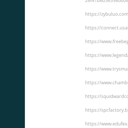
26f41b6b363980b08
https://zybuluo.co
https://connect.us
https://www.freeb
https://www.legend
https://www.trysmal
https://www.chamb
https://squidwardc
https://spcfactory
https://www.edufex