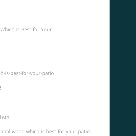
Which-Is-Best-for-Your
-is-best-for-your-patio
2
.html
onal-wood-which-is-best-for-your-patio