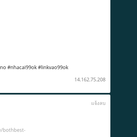
no #nhacai99ok #linkvao99ok
14.162.75.208
แจ้งลบ
e/bothbest-