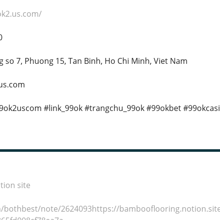
ok2.us.com/
0
g so 7, Phuong 15, Tan Binh, Ho Chi Minh, Viet Nam
.us.com
9ok2uscom #link_99ok #trangchu_99ok #99okbet #99okcasi
ion site
m/bothbest/note/2624093https://bambooflooring.notion.sit