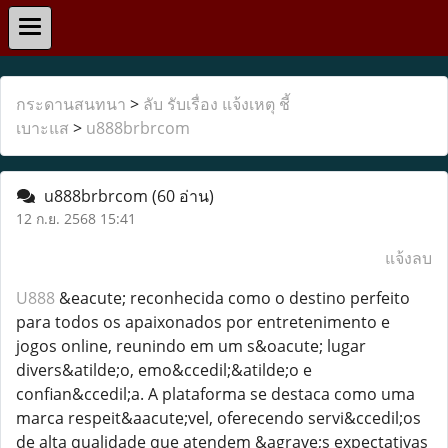
กระดานสนทนา
>
ลับ รับเรื่อง แจ้งเหตุ ชี้
เบาะแส
>
u888brbrcom
u888brbrcom
(60 อ่าน)
12 ก.ย. 2568 15:41
แจ้งลบ
U888
&eacute; reconhecida como o destino perfeito
para todos os apaixonados por entretenimento e
jogos online, reunindo em um s&oacute; lugar
divers&atilde;o, emo&ccedil;&atilde;o e
confian&ccedil;a. A plataforma se destaca como uma
marca respeit&aacute;vel, oferecendo servi&ccedil;os
de alta qualidade que atendem &agrave;s expectativas