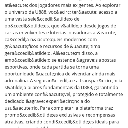
at&eacute; dos jogadores mais exigentes. Ao explorar
o universo da U888, voc&ecirc; ter&aacute; acesso a
uma vasta sele&ccedil;&atilde;o de
op&ccedil;&otilde;es, que v&atilde;o desde jogos de
cartas envolventes e loterias inovadoras at&eacute;
ca&ccedil;a-n&iacute;queis modernos com
gr&aacute;ficos e recursos de &uacute;ltima
gera&ccedil;&atilde;o. Al&eacute;m disso, a
emo&ccedil;&atilde;o se estende &agrave;s apostas
esportivas, onde cada partida se torna uma
oportunidade &uacute;nica de vivenciar ainda mais
adrenalina. A seguran&ccedil;a e a transpar&ecirc;ncia
s&atilde;o pilares fundamentais da U888, garantindo
um ambiente confi&aacute;vel, protegido e totalmente
dedicado &agrave; experi&ecirc;ncia do
usu&aacute;rio. Para completar, a plataforma traz
promo&ccedil;&otilde;es exclusivas e recompensas
atrativas, criando condi&ccedil;&otilde;es ideais para