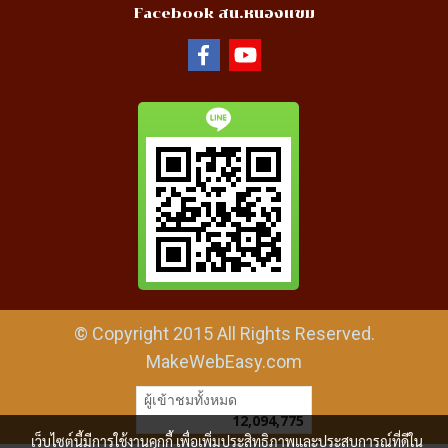
Facebook สน.หนองแขม
© Copyright 2015 All Rights Reserved.
MakeWebEasy.com
ผู้เข้าชมทั้งหมด
12,094,775
เว็บไซต์นี้มีการใช้งานคุกกี้ เพื่อเพิ่มประสิทธิภาพและประสบการณ์ที่ดีใน