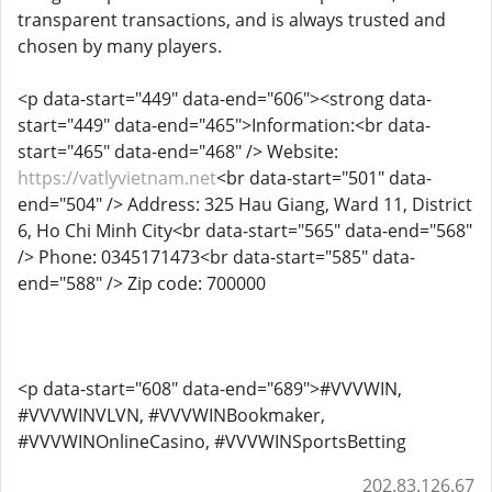
transparent transactions, and is always trusted and
chosen by many players.
<p data-start="449" data-end="606"><strong data-
start="449" data-end="465">Information:<br data-
start="465" data-end="468" /> Website:
https://vatlyvietnam.net
<br data-start="501" data-
end="504" /> Address: 325 Hau Giang, Ward 11, District
6, Ho Chi Minh City<br data-start="565" data-end="568"
/> Phone: 0345171473<br data-start="585" data-
end="588" /> Zip code: 700000
<p data-start="608" data-end="689">#VVVWIN,
#VVVWINVLVN, #VVVWINBookmaker,
#VVVWINOnlineCasino, #VVVWINSportsBetting
202.83.126.67