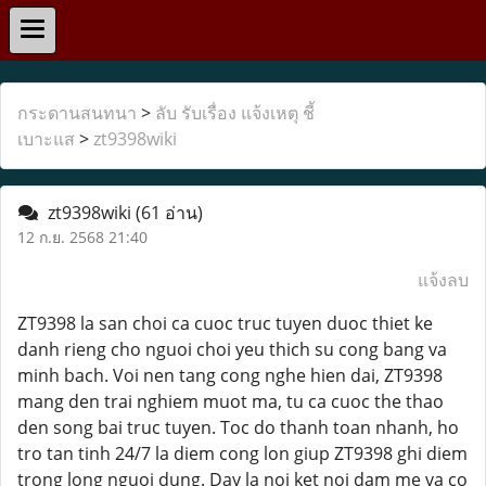
กระดานสนทนา
>
ลับ รับเรื่อง แจ้งเหตุ ชี้
เบาะแส
>
zt9398wiki
zt9398wiki
(61 อ่าน)
12 ก.ย. 2568 21:40
แจ้งลบ
ZT9398 la san choi ca cuoc truc tuyen duoc thiet ke
danh rieng cho nguoi choi yeu thich su cong bang va
minh bach. Voi nen tang cong nghe hien dai, ZT9398
mang den trai nghiem muot ma, tu ca cuoc the thao
den song bai truc tuyen. Toc do thanh toan nhanh, ho
tro tan tinh 24/7 la diem cong lon giup ZT9398 ghi diem
trong long nguoi dung. Day la noi ket noi dam me va co