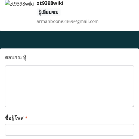
zt9398wiki
ผู้เยี่ยมชม
armanboone2369@gmail.com
ตอบกระทู้
ชื่อผู้โพส
*