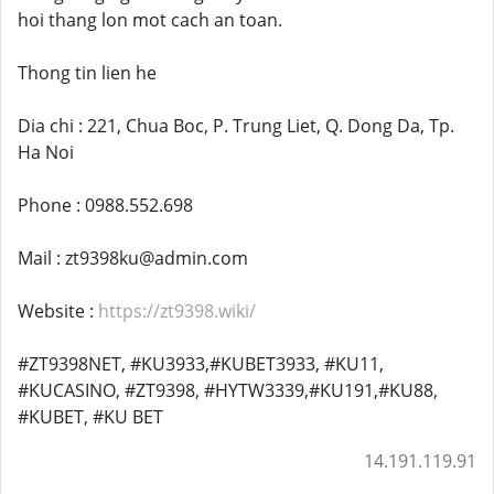
hoi thang lon mot cach an toan.
Thong tin lien he
Dia chi : 221, Chua Boc, P. Trung Liet, Q. Dong Da, Tp.
Ha Noi
Phone : 0988.552.698
Mail : zt9398ku@admin.com
Website :
https://zt9398.wiki/
#ZT9398NET, #KU3933,#KUBET3933, #KU11,
#KUCASINO, #ZT9398, #HYTW3339,#KU191,#KU88,
#KUBET, #KU BET
14.191.119.91