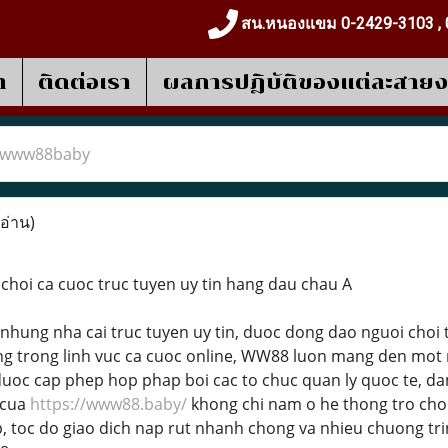
สน.หนองแขม 0-2429-3103 , 
า
ติดต่อเรา
ผลการปฎิบัติของแต่ละสาย
www88baby
 อ่าน)
choi ca cuoc truc tuyen uy tin hang dau chau A
hung nha cai truc tuyen uy tin, duoc dong dao nguoi choi t
g trong linh vuc ca cuoc online, WW88 luon mang den mot m
duoc cap phep hop phap boi cac to chuc quan ly quoc te, da
 cua
https://www88.baby/
khong chi nam o he thong tro cho
, toc do giao dich nap rut nhanh chong va nhieu chuong tr