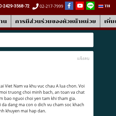
02-217-7999
0-2429-3568-72
TH
งาน
การมีส่วนร่วมของหัวหน้าหน่วย
เพิ่
แจ้งลบ
ai Viet Nam va khu vuc chau A lua chon. Voi
oi truong choi minh bach, an toan va chat
m bao nguoi choi yen tam khi tham gia.
i da dang ma con o dich vu cham soc khach
inh khuyen mai hap dan.