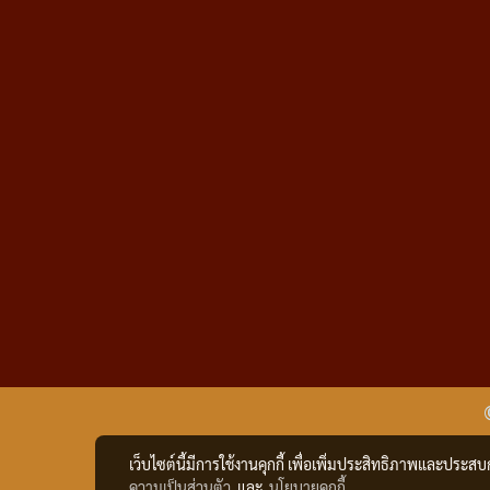
เว็บไซต์นี้มีการใช้งานคุกกี้ เพื่อเพิ่มประสิทธิภาพและประส
ความเป็นส่วนตัว
และ
นโยบายคุกกี้