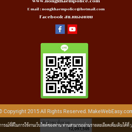
www.nongkhaempolice.com
E-mail :
nongkhaempolice@hotmail.com
Facebook สน.หนองแขม
© Copyright 2015 All Rights Reserved. MakeWebEasy.co
ผู้เข้าชมวันนี้
10,921
บการณ์ที่ดีในการใช้งานเว็บไซต์ของท่าน ท่านสามารถอ่านรายละเอียดเพิ่มเติมได้ที่