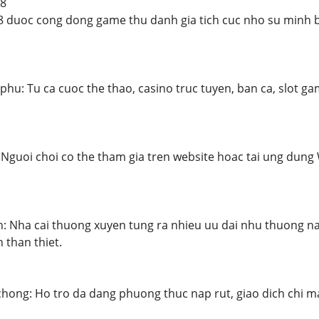
8
8 duoc cong dong game thu danh gia tich cuc nho su minh b
phu: Tu ca cuoc the thao, casino truc tuyen, ban ca, slot
 Nguoi choi co the tham gia tren website hoac tai ung dung
: Nha cai thuong xuyen tung ra nhieu uu dai nhu thuong na
 than thiet.
ong: Ho tro da dang phuong thuc nap rut, giao dich chi ma