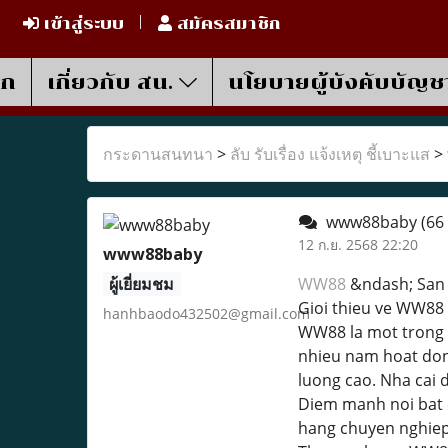
เข้าสู่ระบบ
สมัครสมาชิก
รก
เกี่ยวกับ สน.
นโยบายผู้บังคับบัญช
กระดานสนทนา
>
ลับ รับเรื่อง แจ้งเหตุ ชี้เบาะแส
>
www88baby
(66
12 ก.ย. 2568 22:20
www88baby
ผู้เยี่ยมชม
WW88
&ndash; San 
Gioi thieu ve WW88
hanhbaodo432502@gmail.com
WW88 la mot trong n
nhieu nam hoat don
luong cao. Nha cai 
Diem manh noi bat
hang chuyen nghiep