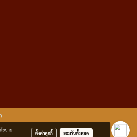
m
นโยบาย
ตั้งค่าคุกกี้
ยอมรับทั้งหมด