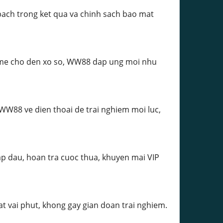
ach trong ket qua va chinh sach bao mat
 game cho den xo so, WW88 dap ung moi nhu
 WW88 ve dien thoai de trai nghiem moi luc,
p dau, hoan tra cuoc thua, khuyen mai VIP
t vai phut, khong gay gian doan trai nghiem.