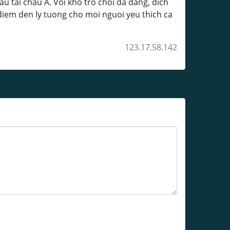
u tai chau A. Voi kho tro choi da dang, dich
iem den ly tuong cho moi nguoi yeu thich ca
123.17.58.142