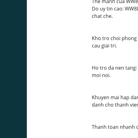
The manh cua WW8
Do uy tin cao: WW8
chat che.
Kho tro choi phong 
cau giai tri.
Ho tro da nen tang:
moi noi.
Khuyen mai hap dan
danh cho thanh vien
Thanh toan nhanh ch