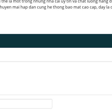
the la mot trong nhung nha cai uy tin va chat luong hang da
huyen mai hap dan cung he thong bao mat cao cap, day la d