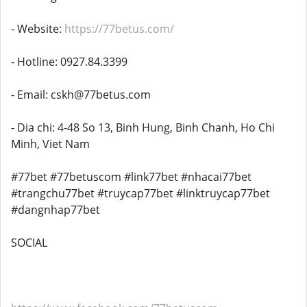
- Website:
https://77betus.com/
- Hotline: 0927.84.3399
- Email: cskh@77betus.com
- Dia chi: 4-48 So 13, Binh Hung, Binh Chanh, Ho Chi
Minh, Viet Nam
#77bet #77betuscom #link77bet #nhacai77bet
#trangchu77bet #truycap77bet #linktruycap77bet
#dangnhap77bet
SOCIAL