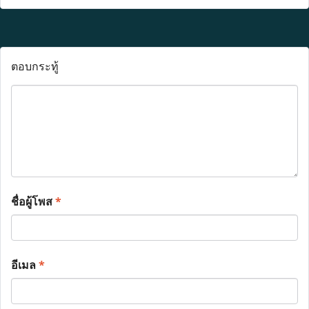
ตอบกระทู้
ชื่อผู้โพส
*
อีเมล
*