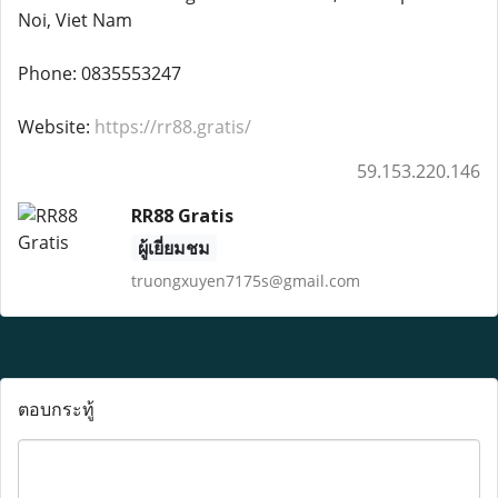
Noi, Viet Nam
Phone: 0835553247
Website:
https://rr88.gratis/
59.153.220.146
RR88 Gratis
ผู้เยี่ยมชม
truongxuyen7175s@gmail.com
ตอบกระทู้