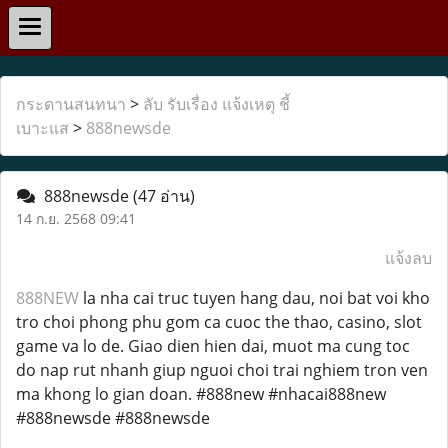
กระดานสนทนา
>
ลับ รับเรื่อง แจ้งเหตุ ชี้
เบาะแส
>
888newsde
888newsde
(47 อ่าน)
14 ก.ย. 2568 09:41
แจ้งลบ
888NEW
la nha cai truc tuyen hang dau, noi bat voi kho
tro choi phong phu gom ca cuoc the thao, casino, slot
game va lo de. Giao dien hien dai, muot ma cung toc
do nap rut nhanh giup nguoi choi trai nghiem tron ven
ma khong lo gian doan. #888new #nhacai888new
#888newsde #888newsde