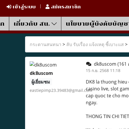
เข้าสู่ระบบ
สมัครสมาชิก
รก
เกี่ยวกับ สน.
นโยบายผู้บังคับบัญช
กระดานสนทนา
>
ลับ รับเรื่อง แจ้งเหตุ ชี้เบาะแส
>
dk8uscom
(161 
15 ก.ย. 2568 11:18
dk8uscom
ผู้เยี่ยมชม
DK8 la thuong hieu 
casino live, slot g
eastiepimp23.39483@gmail.com
cap quoc te cho moi
ngay.
THONG TIN CHI TIET