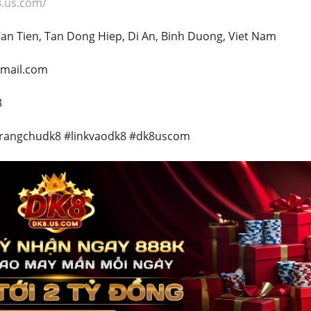
8.us.com/
 Van Tien, Tan Dong Hiep, Di An, Binh Duong, Viet Nam
mail.com
3
trangchudk8 #linkvaodk8 #dk8uscom