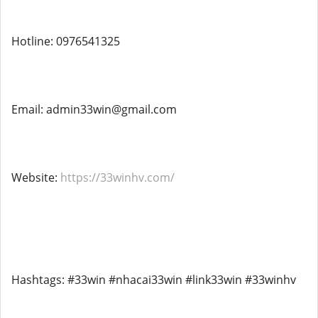
Hotline: 0976541325
Email: admin33win@gmail.com
Website:
https://33winhv.com/
Hashtags: #33win #nhacai33win #link33win #33winhv