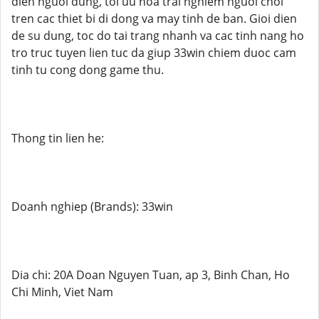
dien nguoi dung, toi uu hoa trai nghiem nguoi choi
tren cac thiet bi di dong va may tinh de ban. Gioi dien
de su dung, toc do tai trang nhanh va cac tinh nang ho
tro truc tuyen lien tuc da giup 33win chiem duoc cam
tinh tu cong dong game thu.
Thong tin lien he:
Doanh nghiep (Brands): 33win
Dia chi: 20A Doan Nguyen Tuan, ap 3, Binh Chan, Ho
Chi Minh, Viet Nam