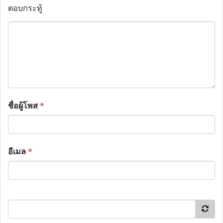
ตอบกระทู้
ชื่อผู้โพส
*
อีเมล
*