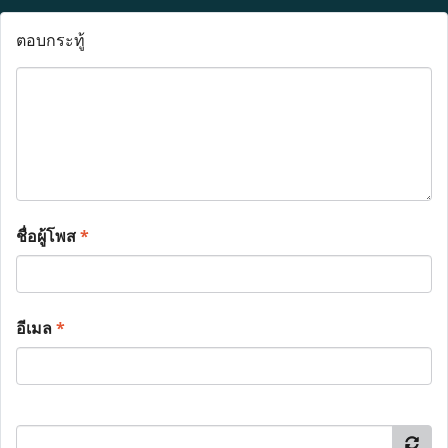
ตอบกระทู้
ชื่อผู้โพส
*
อีเมล
*