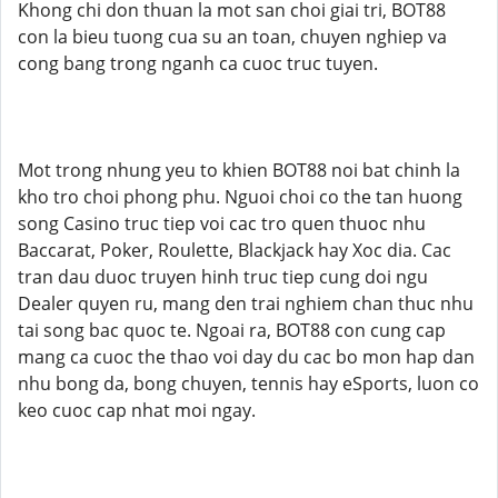
Khong chi don thuan la mot san choi giai tri, BOT88
con la bieu tuong cua su an toan, chuyen nghiep va
cong bang trong nganh ca cuoc truc tuyen.
Mot trong nhung yeu to khien BOT88 noi bat chinh la
kho tro choi phong phu. Nguoi choi co the tan huong
song Casino truc tiep voi cac tro quen thuoc nhu
Baccarat, Poker, Roulette, Blackjack hay Xoc dia. Cac
tran dau duoc truyen hinh truc tiep cung doi ngu
Dealer quyen ru, mang den trai nghiem chan thuc nhu
tai song bac quoc te. Ngoai ra, BOT88 con cung cap
mang ca cuoc the thao voi day du cac bo mon hap dan
nhu bong da, bong chuyen, tennis hay eSports, luon co
keo cuoc cap nhat moi ngay.