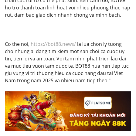
chan cac rui ro co the phat sinh. Ben canh do, BOT88
ho tro thanh toan linh hoat voi nhieu phuong thuc nap
rut, dam bao giao dich nhanh chong va minh bach.
Co the noi,
https://bot88.news/
la lua chon ly tuong
cho nhung ai dang tim kiem mot san choi ca cuoc uy
tin, tien loi va an toan. Voi tam nhin phat trien lau dai
va muc tieu vuon tam quoc te, BOT88 hua hen tiep tuc
giu vung vi tri thuong hieu ca cuoc hang dau tai Viet
Nam trong nam 2025 va nhieu nam tiep theo."