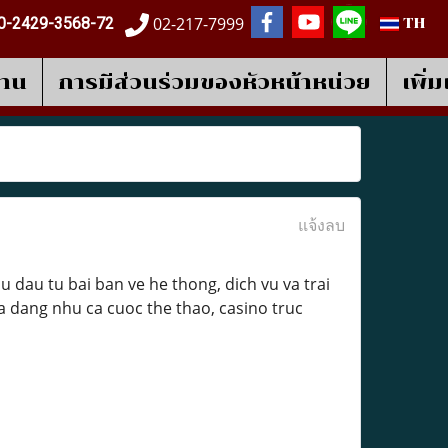
02-217-7999
0-2429-3568-72
TH
งาน
การมีส่วนร่วมของหัวหน้าหน่วย
เพิ่
แจ้งลบ
su dau tu bai ban ve he thong, dich vu va trai
a dang nhu ca cuoc the thao, casino truc