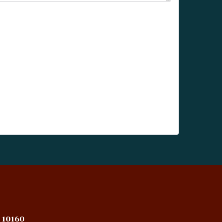
 10160