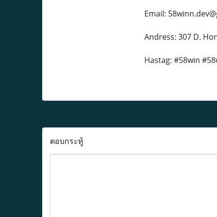
Email: 58winn.dev
Andress: 307 D. Ho
Hastag: #58win #58
ตอบกระทู้