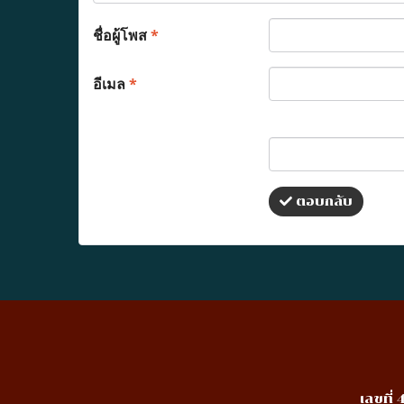
ชื่อผู้โพส
*
อีเมล
*
ตอบกลับ
เลขที