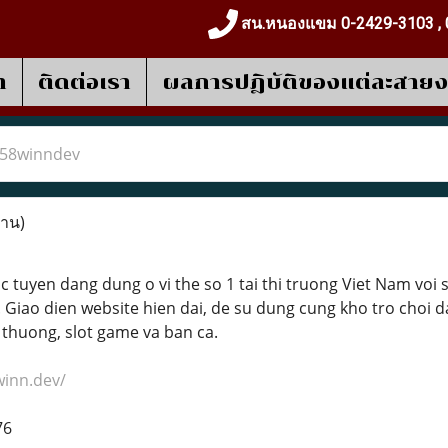
สน.หนองแขม 0-2429-3103 , 
า
ติดต่อเรา
ผลการปฎิบัติของแต่ละสาย
58winndev
่าน)
uc tuyen dang dung o vi the so 1 tai thi truong Viet Nam voi 
Giao dien website hien dai, de su dung cung kho tro choi d
 thuong, slot game va ban ca.
winn.dev/
76