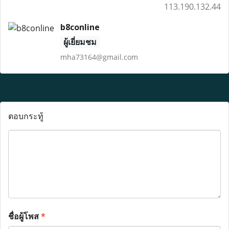
113.190.132.44
b8conline
ผู้เยี่ยมชม
mha73164@gmail.com
ตอบกระทู้
ชื่อผู้โพส
*