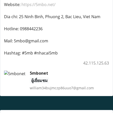
Website:
https://5mbo.net/
Dia chi: 25 Ninh Binh, Phuong 2, Bac Lieu, Viet Nam
Hotline: 0988442236
Mail: 5mbo@gmail.com
Hashtag: #5mb #nhacai5mb
42.115.125.63
5mbonet
ผู้เยี่ยมชม
william34bujmczp86uuo7@gmail.com