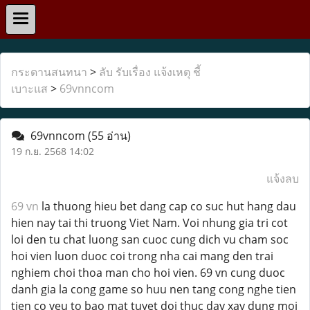
กระดานสนทนา
>
ลับ รับเรื่อง แจ้งเหตุ ชี้
เบาะแส
>
69vnncom
69vnncom
(55 อ่าน)
19 ก.ย. 2568 14:02
แจ้งลบ
69 vn
la thuong hieu bet dang cap co suc hut hang dau
hien nay tai thi truong Viet Nam. Voi nhung gia tri cot
loi den tu chat luong san cuoc cung dich vu cham soc
hoi vien luon duoc coi trong nha cai mang den trai
nghiem choi thoa man cho hoi vien. 69 vn cung duoc
danh gia la cong game so huu nen tang cong nghe tien
tien co yeu to bao mat tuyet doi thuc day xay dung moi