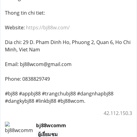
Thong tin chi tiet:
Website:
https://bj88w.com/
Dia chi: 29 D. Pham Dinh Ho, Phuong 2, Quan 6, Ho Chi
Minh, Viet Nam
Email: bj88wcom@gmail.com
Phone: 0838829749
#bj88 #appbj88 #trangchubj88 #dangnhapbj88
#dangkybj88 #linkbj88 #bj88wcom.
42.112.150.3
bj88wcomm
ผู้เยี่ยมชม