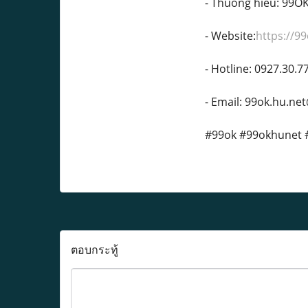
- Thuong hieu: 99O
- Website:
https://99
- Hotline: 0927.30.7
- Email: 99ok.hu.n
#99ok #99okhunet 
ตอบกระทู้