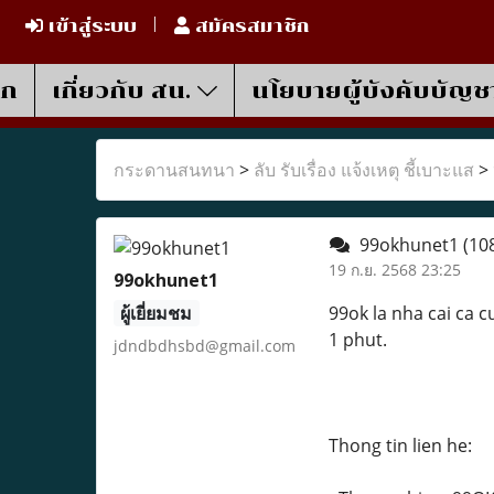
เข้าสู่ระบบ
สมัครสมาชิก
รก
เกี่ยวกับ สน.
นโยบายผู้บังคับบัญช
กระดานสนทนา
>
ลับ รับเรื่อง แจ้งเหตุ ชี้เบาะแส
>
99okhunet1
(10
19 ก.ย. 2568 23:25
99okhunet1
ผู้เยี่ยมชม
99ok la nha cai ca 
1 phut.
jdndbdhsbd@gmail.com
Thong tin lien he: