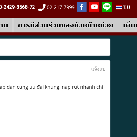
02-217-7999
0-2429-3568-72
TH
งาน
การมีส่วนร่วมของหัวหน้าหน่วย
เพิ่
แจ้งลบ
 hap dan cung uu đai khung, nap rut nhanh chi