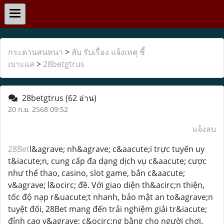
กระดานสนทนา
>
ลับ รับเรื่อง แจ้งเหตุ ชี้
เบาะแส
>
28betgtrus
28betgtrus
(62 อ่าน)
20 ก.ย. 2568 09:52
แจ้งลบ
28Bet
l&agrave; nh&agrave; c&aacute;i trực tuyến uy
t&iacute;n, cung cấp đa dạng dịch vụ c&aacute; cược
như thể thao, casino, slot game, bắn c&aacute;
v&agrave; l&ocirc; đề. Với giao diện th&acirc;n thiện,
tốc độ nạp r&uacute;t nhanh, bảo mật an to&agrave;n
tuyệt đối, 28Bet mang đến trải nghiệm giải tr&iacute;
đỉnh cao v&agrave; c&ocirc;ng bằng cho người chơi.