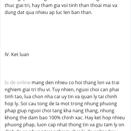
thuc giai tri, hay tham gia voi tinh than thoai mai va
dung dat qua nhieu ap luc len ban than.
IV. Ket luan
lo de online
mang den nhieu co hoi thang lon va trai
nghiem giai tri thu vi. Tuy nhien, nguoi choi can phai
tinh tao, lua chon nha cai uy tin va quan ly tai chinh
hop ly. Soi cau tong de la mot trong nhung phuong
phap giup nguoi choi tang kha nang thang, nhung
khong the dam bao 100% chinh xac. Hay ket hop nhieu
phuong phap, luon cap nhat thong tin va giu tam ly on