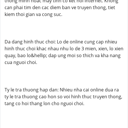
thong minh hoac may tinh co ket noi internet. Khong
can phai tim den cac diem ban ve truyen thong, tiet
kiem thoi gian va cong suc.
Da dang hinh thuc choi: Lo de online cung cap nhieu
hinh thuc choi khac nhau nhu lo de 3 mien, xien, lo xien
quay, bao lo&hellip; dap ung moi so thich va kha nang
cua nguoi choi.
Ty le tra thuong hap dan: Nhieu nha cai online dua ra
ty le tra thuong cao hon so voi hinh thuc truyen thong,
tang co hoi thang lon cho nguoi choi.