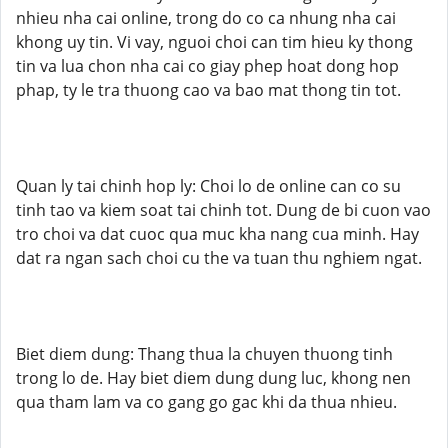
nhieu nha cai online, trong do co ca nhung nha cai
khong uy tin. Vi vay, nguoi choi can tim hieu ky thong
tin va lua chon nha cai co giay phep hoat dong hop
phap, ty le tra thuong cao va bao mat thong tin tot.
Quan ly tai chinh hop ly: Choi lo de online can co su
tinh tao va kiem soat tai chinh tot. Dung de bi cuon vao
tro choi va dat cuoc qua muc kha nang cua minh. Hay
dat ra ngan sach choi cu the va tuan thu nghiem ngat.
Biet diem dung: Thang thua la chuyen thuong tinh
trong lo de. Hay biet diem dung dung luc, khong nen
qua tham lam va co gang go gac khi da thua nhieu.