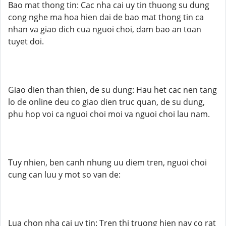
Bao mat thong tin: Cac nha cai uy tin thuong su dung
cong nghe ma hoa hien dai de bao mat thong tin ca
nhan va giao dich cua nguoi choi, dam bao an toan
tuyet doi.
Giao dien than thien, de su dung: Hau het cac nen tang
lo de online deu co giao dien truc quan, de su dung,
phu hop voi ca nguoi choi moi va nguoi choi lau nam.
Tuy nhien, ben canh nhung uu diem tren, nguoi choi
cung can luu y mot so van de:
Lua chon nha cai uy tin: Tren thi truong hien nay co rat