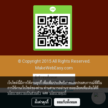
© Copyright 2015 All Rights Reserved.
MakeWebEasy.com
ผู้เข้าชมทั้งหมด
12,131,824
เว็บไซต์นี้มีการใช้งานคุกกี้ เพื่อเพิ่มประสิทธิภาพและประสบการณ์ที่ดีใน
การใช้งานเว็บไซต์ของท่าน ท่านสามารถอ่านรายละเอียดเพิ่มเติมได้ที่
Powered by
MakeWebEasy.com
นโยบายความเป็นส่วนตัว
และ
นโยบายคุกกี้
ตั้งค่าคุกกี้
ยอมรับทั้งหมด