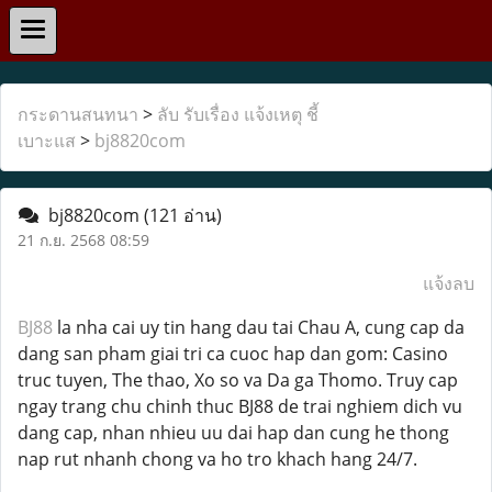
กระดานสนทนา
>
ลับ รับเรื่อง แจ้งเหตุ ชี้
เบาะแส
>
bj8820com
bj8820com
(121 อ่าน)
21 ก.ย. 2568 08:59
แจ้งลบ
BJ88
la nha cai uy tin hang dau tai Chau A, cung cap da
dang san pham giai tri ca cuoc hap dan gom: Casino
truc tuyen, The thao, Xo so va Da ga Thomo. Truy cap
ngay trang chu chinh thuc BJ88 de trai nghiem dich vu
dang cap, nhan nhieu uu dai hap dan cung he thong
nap rut nhanh chong va ho tro khach hang 24/7.