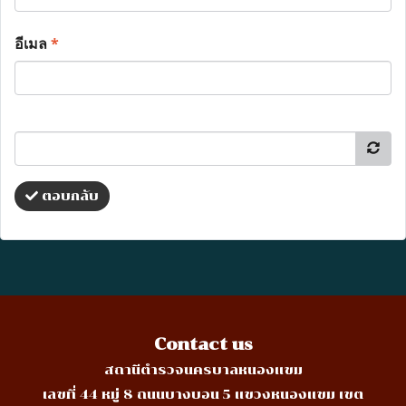
อีเมล
*
ตอบกลับ
Contact us
สถานีตำรวจนครบาลหนองแขม
เลขที่ 44 หมู่ 8 ถนนบางบอน 5 แขวงหนองแขม เขต