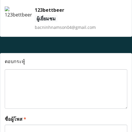
123bettbeer
ผู้เยี่ยมชม
bacninhnamson04@gmail.com
ตอบกระทู้
ชื่อผู้โพส
*