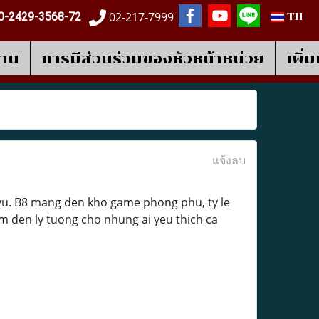
02-217-7999
0-2429-3568-72
TH
งาน
การมีส่วนร่วมของหัวหน้าหน่วย
เพิ่
แจ้งลบ
 vu. B8 mang den kho game phong phu, ty le
m den ly tuong cho nhung ai yeu thich ca