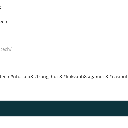
5
ech
.tech/
ctech #nhacaib8 #trangchub8 #linkvaob8 #gameb8 #casino