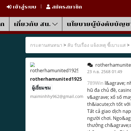
เข้าสู่ระบบ
สมัครสมาชิก
รก
เกี่ยวกับ สน.
นโยบายผู้บังคับบัญช
กระดานสนทนา
>
ลับ รับเรื่อง แจ้งเหตุ ชี้เบาะแส
>
rotherhamunit
23 ก.ย. 2568 01:49
rotherhamunited1925
789Win
l&agrave; nh
ผู้เยี่ยมชม
hũ đa chủ đề, casin
maiminhhy962@gmail.com
v&agrave; xổ số may
th&iacute;ch tốt vớ
Tất cả giao dịch nạ
người chơi. Ngo&agr
thưởng ch&agrave;o 