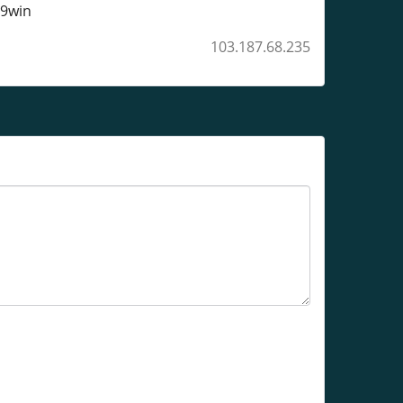
89win
103.187.68.235