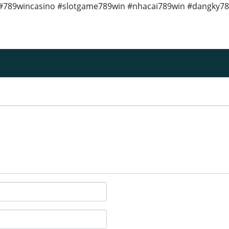
 #789wincasino #slotgame789win #nhacai789win #dangky7