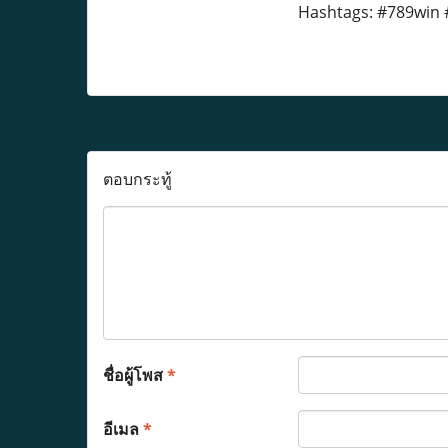
Hashtags: #789win
ตอบกระทู้
ชื่อผู้โพส
*
อีเมล
*