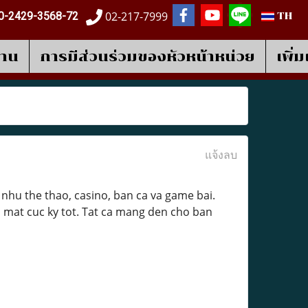
02-217-7999
0-2429-3568-72
TH
งาน
การมีส่วนร่วมของหัวหน้าหน่วย
เพิ่
แจ้งลบ
 nhu the thao, casino, ban ca va game bai.
o mat cuc ky tot. Tat ca mang den cho ban