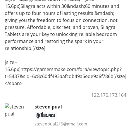
15.6px]Silagra acts within 30&ndash;60 minutes and
offers up to four hours of lasting results &mdash;
giving you the freedom to focus on connection, not
pressure. Affordable, discreet, and proven, Silagra
Tablets are your key to unlocking reliable bedroom
performance and restoring the spark in your
relationship.
[/size]
[size=
15.6px]https://gamersmake.com/fora/viewtopic.php?
t=5437&sid=6c8c60df493aafcdb49a5ede9a6f786b
[/size]
</span>
122.170.173.164
steven pual
ผู้เยี่ยมชม
stevenpual215@gmail.com