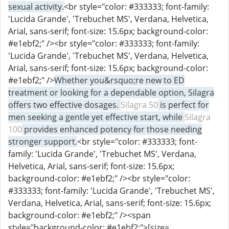
sexual activity.
<br style="color: #333333; font-family:
'Lucida Grande', 'Trebuchet MS', Verdana, Helvetica,
Arial, sans-serif; font-size: 15.6px; background-color:
#e1ebf2;" /><br style="color: #333333; font-family:
'Lucida Grande', 'Trebuchet MS', Verdana, Helvetica,
Arial, sans-serif; font-size: 15.6px; background-color:
#e1ebf2;" />
Whether you&rsquo;re new to ED
treatment or looking for a dependable option, Silagra
offers two effective dosages.
Silagra 50
is perfect for
men seeking a gentle yet effective start, while
Silagra
100
provides enhanced potency for those needing
stronger support.
<br style="color: #333333; font-
family: 'Lucida Grande', 'Trebuchet MS', Verdana,
Helvetica, Arial, sans-serif; font-size: 15.6px;
background-color: #e1ebf2;" /><br style="color:
#333333; font-family: 'Lucida Grande', 'Trebuchet MS',
Verdana, Helvetica, Arial, sans-serif; font-size: 15.6px;
background-color: #e1ebf2;" /><span
style="background-color: #e1ebf2;">
[size=