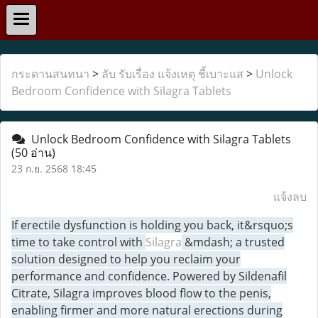
กระดานสนทนา
>
ลับ รับเรื่อง แจ้งเหตุ ชี้เบาะแส
>
Unlock
Bedroom Confidence with Silagra Tablets
Unlock Bedroom Confidence with Silagra Tablets
(50 อ่าน)
23 ก.ย. 2568 18:45
แจ้งลบ
If erectile dysfunction is holding you back, it&rsquo;s
time to take control with
Silagra
&mdash; a trusted
solution designed to help you reclaim your
performance and confidence. Powered by Sildenafil
Citrate, Silagra improves blood flow to the penis,
enabling firmer and more natural erections during