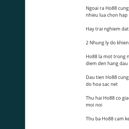
Ngoai ra Ho88 cung 
nhieu lua chon hap
Hay trai nghiem dat
2 Nhung ly do khie
Ho88 la mot trong n
diem den hang dau 
Dau tien Ho88 cung 
do hoa sac net
Thu hai Ho88 co gia
moi noi
Thu ba Ho88 cam ket