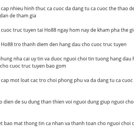
cap nhieu hinh thuc ca cuoc da dang tu ca cuoc the thao d
 dan de tham gia
 cuoc truc tuyen tai Ho88 ngay hom nay de kham pha the gio
n Ho88 tro thanh diem den hang dau cho cuoc truc tuyen
hung nha cai uy tin va duoc nguoi choi tin tuong hang dau 
cho cuoc truc tuyen bao gom
cap mot loat cac tro choi phong phu va da dang tu ca cuoc 
o dien de su dung than thien voi nguoi dung giup nguoi choi
 bao mat thong tin ca nhan va thanh toan cho nguoi choi d