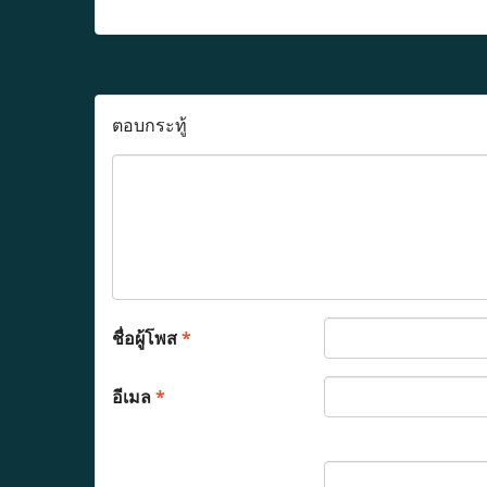
ตอบกระทู้
ชื่อผู้โพส
*
อีเมล
*