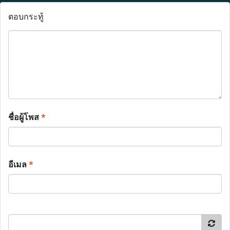
ตอบกระทู้
ชื่อผู้โพส
*
อีเมล
*