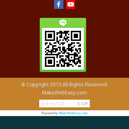
© Copyright 2015 All Rights Reserved.
MakeWebEasy.com
ผู้เข้าชมวันนี้
3,129
Powered by
MakeWebEasy.com