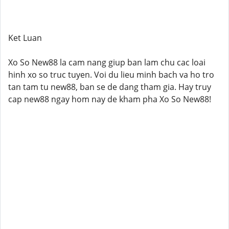
Ket Luan
Xo So New88 la cam nang giup ban lam chu cac loai
hinh xo so truc tuyen. Voi du lieu minh bach va ho tro
tan tam tu new88, ban se de dang tham gia. Hay truy
cap new88 ngay hom nay de kham pha Xo So New88!