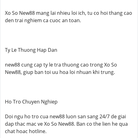
Xo So New88 mang lai nhieu loi ich, tu co hoi thang cao
den trai nghiem ca cuoc an toan.
Ty Le Thuong Hap Dan
new88 cung cap ty le tra thuong cao trong Xo So
New88, giup ban toi uu hoa loi nhuan khi trung.
Ho Tro Chuyen Nghiep
Doi ngu ho tro cua new88 luon san sang 24/7 de giai
dap thac mac ve Xo So New88. Ban co the lien he qua
chat hoac hotline.