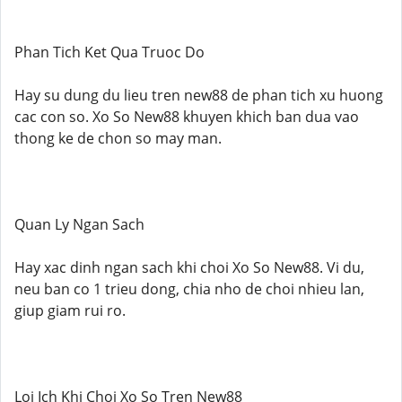
Phan Tich Ket Qua Truoc Do
Hay su dung du lieu tren new88 de phan tich xu huong
cac con so. Xo So New88 khuyen khich ban dua vao
thong ke de chon so may man.
Quan Ly Ngan Sach
Hay xac dinh ngan sach khi choi Xo So New88. Vi du,
neu ban co 1 trieu dong, chia nho de choi nhieu lan,
giup giam rui ro.
Loi Ich Khi Choi Xo So Tren New88