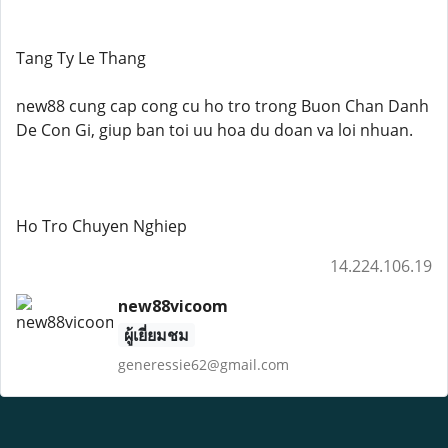
Tang Ty Le Thang
new88 cung cap cong cu ho tro trong Buon Chan Danh
De Con Gi, giup ban toi uu hoa du doan va loi nhuan.
Ho Tro Chuyen Nghiep
14.224.106.19
new88vicoom
ผู้เยี่ยมชม
generessie62@gmail.com