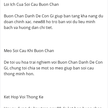
Loi Ich Cua Soi Cau Buon Chan
Buon Chan Danh De Con Gi giup ban tang kha nang du
doan chinh xac. new88 ho tro ban voi du lieu minh
bach va huong dan chi tiet.
Meo Soi Cau Khi Buon Chan
De toi uu hoa trai nghiem voi Buon Chan Danh De Con
Gi, chung toi chia se mot so meo giup ban soi cau
thong minh hon.
Ket Hop Voi Thong Ke