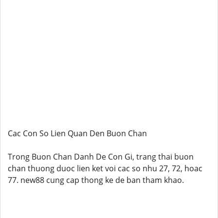
Cac Con So Lien Quan Den Buon Chan
Trong Buon Chan Danh De Con Gi, trang thai buon
chan thuong duoc lien ket voi cac so nhu 27, 72, hoac
77. new88 cung cap thong ke de ban tham khao.