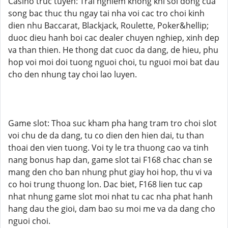
Casino truc tuyen: Trai nghiem khong khi soi dong cua
song bac thuc thu ngay tai nha voi cac tro choi kinh
dien nhu Baccarat, Blackjack, Roulette, Poker&hellip;
duoc dieu hanh boi cac dealer chuyen nghiep, xinh dep
va than thien. He thong dat cuoc da dang, de hieu, phu
hop voi moi doi tuong nguoi choi, tu nguoi moi bat dau
cho den nhung tay choi lao luyen.
Game slot: Thoa suc kham pha hang tram tro choi slot
voi chu de da dang, tu co dien den hien dai, tu than
thoai den vien tuong. Voi ty le tra thuong cao va tinh
nang bonus hap dan, game slot tai F168 chac chan se
mang den cho ban nhung phut giay hoi hop, thu vi va
co hoi trung thuong lon. Dac biet, F168 lien tuc cap
nhat nhung game slot moi nhat tu cac nha phat hanh
hang dau the gioi, dam bao su moi me va da dang cho
nguoi choi.