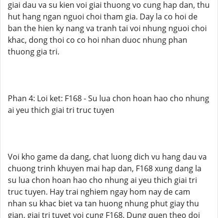
giai dau va su kien voi giai thuong vo cung hap dan, thu
hut hang ngan nguoi choi tham gia. Day la co hoi de
ban the hien ky nang va tranh tai voi nhung nguoi choi
khac, dong thoi co co hoi nhan duoc nhung phan
thuong gia tri.
Phan 4: Loi ket: F168 - Su lua chon hoan hao cho nhung
ai yeu thich giai tri truc tuyen
Voi kho game da dang, chat luong dich vu hang dau va
chuong trinh khuyen mai hap dan, F168 xung dang la
su lua chon hoan hao cho nhung ai yeu thich giai tri
truc tuyen. Hay trai nghiem ngay hom nay de cam
nhan su khac biet va tan huong nhung phut giay thu
gian, giai tri tuyet voi cung F168. Dung quen theo doi