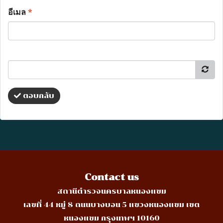
อีเมล
*
ตอบกลับ
Contact us
สถานีตำรวจนครบาลหนองแขม
เลขที่ 44 หมู่ 8 ถนนบางบอน 5 แขวงหนองแขม เขต
หนองแขม กรุงเทพฯ 10160