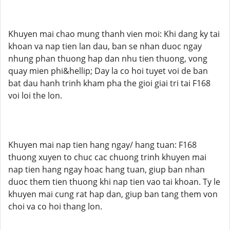
Khuyen mai chao mung thanh vien moi: Khi dang ky tai
khoan va nap tien lan dau, ban se nhan duoc ngay
nhung phan thuong hap dan nhu tien thuong, vong
quay mien phi&hellip; Day la co hoi tuyet voi de ban
bat dau hanh trinh kham pha the gioi giai tri tai F168
voi loi the lon.
Khuyen mai nap tien hang ngay/ hang tuan: F168
thuong xuyen to chuc cac chuong trinh khuyen mai
nap tien hang ngay hoac hang tuan, giup ban nhan
duoc them tien thuong khi nap tien vao tai khoan. Ty le
khuyen mai cung rat hap dan, giup ban tang them von
choi va co hoi thang lon.