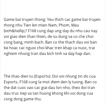
Game bai truyen thong: Yeu thich cac game bai truyen
thong nhu Tien len mien Nam, Phom, Mau
binh&hellip;? F168 cung dap ung day du nhu cau nay
voi giao dien than thien, de su dung va co che choi
cong bang, minh bach. Ban co the thach dau voi ban
be hoac cac nguoi choi khac tren khap ca nuoc, trai
nghiem nhung tran dau kich tinh va day hap dan.
The thao dien tu (Esports): Doi voi nhung tin do cua
Esports, F168 cung la mot diem den ly tuong. Ban co
the dat cuoc vao cac giai dau lon nho, theo doi tran
dau truc tiep va tan huong khong khi soi dong cua
cong dong game thu.