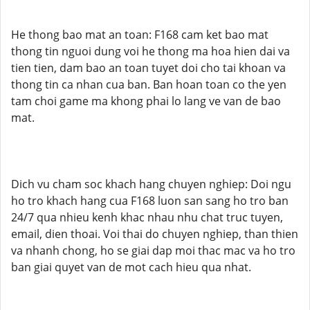
He thong bao mat an toan: F168 cam ket bao mat
thong tin nguoi dung voi he thong ma hoa hien dai va
tien tien, dam bao an toan tuyet doi cho tai khoan va
thong tin ca nhan cua ban. Ban hoan toan co the yen
tam choi game ma khong phai lo lang ve van de bao
mat.
Dich vu cham soc khach hang chuyen nghiep: Doi ngu
ho tro khach hang cua F168 luon san sang ho tro ban
24/7 qua nhieu kenh khac nhau nhu chat truc tuyen,
email, dien thoai. Voi thai do chuyen nghiep, than thien
va nhanh chong, ho se giai dap moi thac mac va ho tro
ban giai quyet van de mot cach hieu qua nhat.