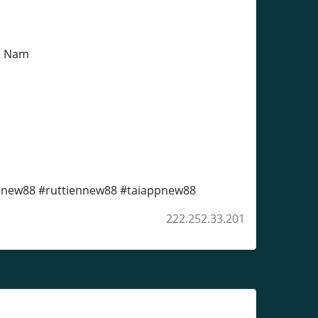
et Nam
new88 #ruttiennew88 #taiappnew88
222.252.33.201