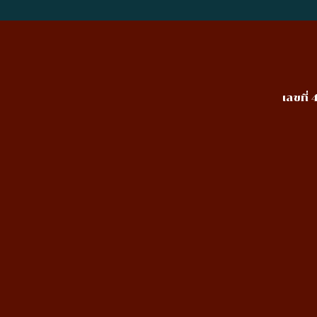
เลขที