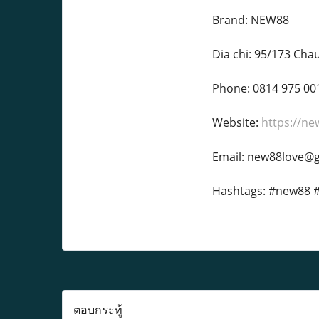
Brand: NEW88
Dia chi: 95/173 Cha
Phone: 0814 975 00
Website:
https://ne
Email: new88love@
Hashtags: #new88 
ตอบกระทู้