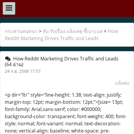
กระดานสนทนา
>
ลับ รับเรื่อง แจ้งเหตุ ชี้เบาะแส
>
How
Reddit Marketing Drives Traffic and Leads
How Reddit Marketing Drives Traffic and Leads
(64 อ่าน)
24 ก.ย. 2568 17:57
แจ้งลบ
<p dir="ltr" style="line-height: 1.38; text-align: justify;
margin-top: 12pt; margin-bottom: 12pt;">[size= 13pt;
font-family: Arial,sans-serif; color: #000000;
background-color: transparent; font-weight: 400; font-
style: normal; font-variant: normal; text-decoration:
none; vertical-align: baseline; white-space: pre-