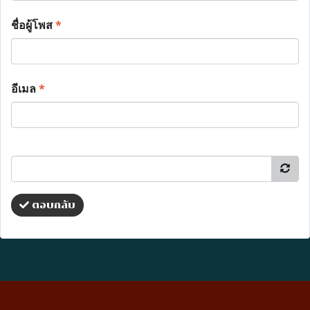
ชื่อผู้โพส
*
อีเมล
*
ตอบกลับ