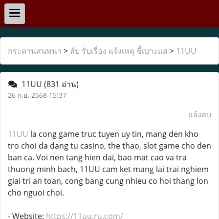
กระดานสนทนา
>
ลับ รับเรื่อง แจ้งเหตุ ชี้เบาะแส
>
11UU
11UU
(831 อ่าน)
26 ก.ย. 2568 15:37
แจ้งลบ
11UU
la cong game truc tuyen uy tin, mang den kho
tro choi da dang tu casino, the thao, slot game cho den
ban ca. Voi nen tang hien dai, bao mat cao va tra
thuong minh bach, 11UU cam ket mang lai trai nghiem
giai tri an toan, cong bang cung nhieu co hoi thang lon
cho nguoi choi.
- Website:
https://11uu.ru.com/