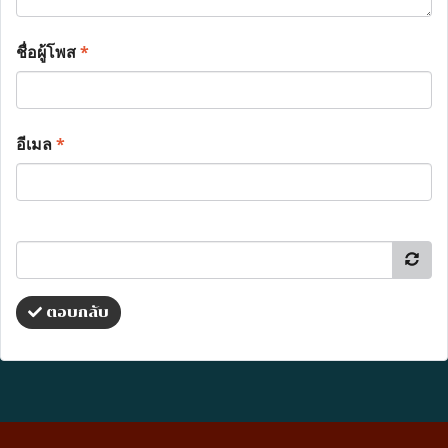
ชื่อผู้โพส
*
อีเมล
*
ตอบกลับ