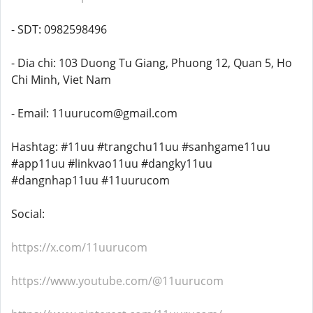
- SDT: 0982598496
- Dia chi: 103 Duong Tu Giang, Phuong 12, Quan 5, Ho
Chi Minh, Viet Nam
- Email: 11uurucom@gmail.com
Hashtag: #11uu #trangchu11uu #sanhgame11uu
#app11uu #linkvao11uu #dangky11uu
#dangnhap11uu #11uurucom
Social:
https://x.com/11uurucom
https://www.youtube.com/@11uurucom