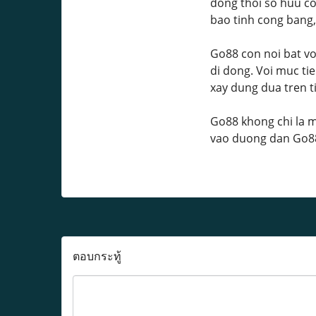
dong thoi so huu co
bao tinh cong bang,
Go88 con noi bat voi
di dong. Voi muc ti
xay dung dua tren t
Go88 khong chi la m
vao duong dan Go88 
ตอบกระทู้