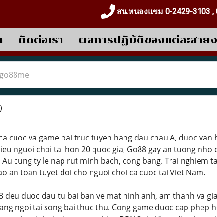
สน.หนองแขม 0-2429-3103 , 
า
ติดต่อเรา
ผลการปฎิบัติของแต่ละสาย
go88me
)
a cuoc va game bai truc tuyen hang dau chau A, duoc van 
rieu nguoi choi tai hon 20 quoc gia, Go88 gay an tuong n
Au cung ty le nap rut minh bach, cong bang. Trai nghiem ta
 an toan tuyet doi cho nguoi choi ca cuoc tai Viet Nam.
88 deu duoc dau tu bai ban ve mat hinh anh, am thanh va gia
ang ngoi tai song bai thuc thu. Cong game duoc cap phep ho