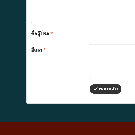
ชื่อผู้โพส
*
อีเมล
*
ตอบกลับ