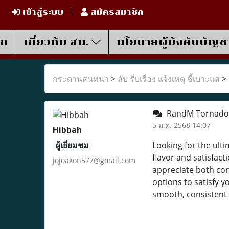
เข้าสู่ระบบ
สมัครสมาชิก
รก
เกี่ยวกับ สน.
นโยบายผู้บังคับบัญช
กระดานสนทนา
>
ลับ รับเรื่อง แจ้งเหตุ ชี้เบาะแส
>
RandM Tornado 
5 ม.ค. 2568 14:07
Hibbah
ผู้เยี่ยมชม
Looking for the ult
flavor and satisfact
jojoakon577@gmail.com
appreciate both con
options to satisfy y
smooth, consistent 