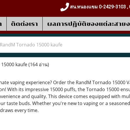
สน.หนองแขม 0-2429-3103 , 
า
ติดต่อเรา
ผลการปฎิบัติของแต่ละสาย
RandM Tornado 15000 kaufe
15000 kaufe
(164 อ่าน)
imate vaping experience? Order the RandM Tornado 15000 V
ion! With its impressive 15000 puffs, the Tornado 15000 ens
venience and quality. This device comes equipped with multi
our taste buds. Whether you're new to vaping or a seasoned 
draws every time.