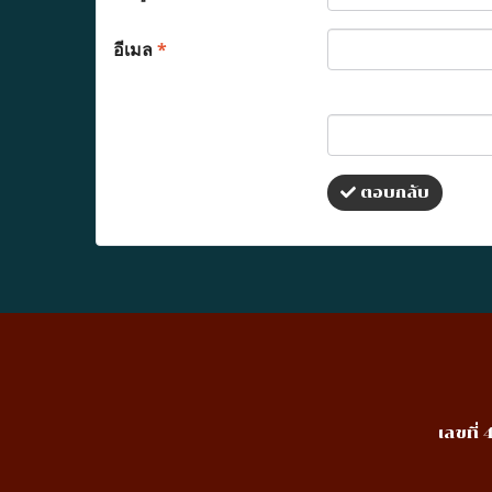
อีเมล
*
ตอบกลับ
เลขที