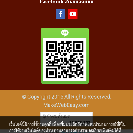
Facebook สน.หนองแขม
© Copyright 2015 All Rights Reserved.
MakeWebEasy.com
ผู้เข้าชมทั้งหมด
11,983,822
เว็บไซต์นี้มีการใช้งานคุกกี้ เพื่อเพิ่มประสิทธิภาพและประสบการณ์ที่ดีใน
การใช้งานเว็บไซต์ของท่าน ท่านสามารถอ่านรายละเอียดเพิ่มเติมได้ที่
Powered by
MakeWebEasy.com