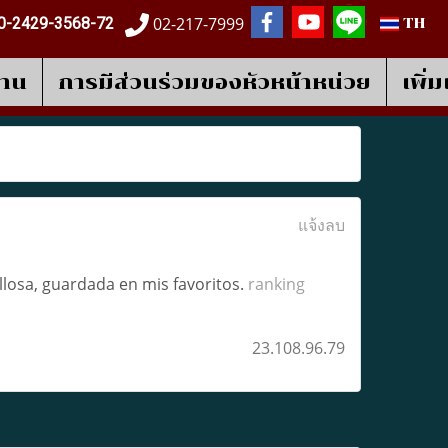
02-217-7999
0-2429-3568-72
TH
งาน
การมีส่วนร่วมของหัวหน้าหน่วย
เพิ่
แจ้งลบ
llosa, guardada en mis favoritos.
ranking
23.108.96.79