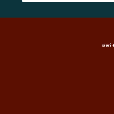
เลขที