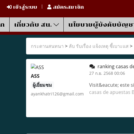
เข้าสู่ระบบ
สมัครสมาชิก
รก
เกี่ยวกับ สน.
นโยบายผู้บังคับบัญช
กระดานสนทนา
>
ลับ รับเรื่อง แจ้งเหตุ ชี้เบาะแส
>
ranking casas de
27 ก.ย. 2568 00:06
ASS
ผู้เยี่ยมชม
Visit&eacute; este 
casas de apuestas B
ayankhatri126@gmail.com