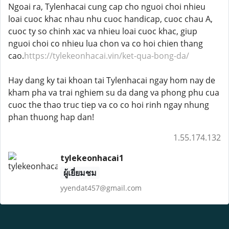
Ngoai ra, Tylenhacai cung cap cho nguoi choi nhieu
loai cuoc khac nhau nhu cuoc handicap, cuoc chau A,
cuoc ty so chinh xac va nhieu loai cuoc khac, giup
nguoi choi co nhieu lua chon va co hoi chien thang
cao.
https://tylekeonhacai.vin/ket-qua-bong-da/
Hay dang ky tai khoan tai Tylenhacai ngay hom nay de
kham pha va trai nghiem su da dang va phong phu cua
cuoc the thao truc tiep va co co hoi rinh ngay nhung
phan thuong hap dan!
1.55.174.132
tylekeonhacai1
ผู้เยี่ยมชม
yyendat457@gmail.com