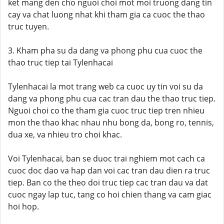
ket mang den cho nguoi choi mot moi truong dang tin
cay va chat luong nhat khi tham gia ca cuoc the thao
truc tuyen.
3. Kham pha su da dang va phong phu cua cuoc the
thao truc tiep tai Tylenhacai
Tylenhacai la mot trang web ca cuoc uy tin voi su da
dang va phong phu cua cac tran dau the thao truc tiep.
Nguoi choi co the tham gia cuoc truc tiep tren nhieu
mon the thao khac nhau nhu bong da, bong ro, tennis,
dua xe, va nhieu tro choi khac.
Voi Tylenhacai, ban se duoc trai nghiem mot cach ca
cuoc doc dao va hap dan voi cac tran dau dien ra truc
tiep. Ban co the theo doi truc tiep cac tran dau va dat
cuoc ngay lap tuc, tang co hoi chien thang va cam giac
hoi hop.