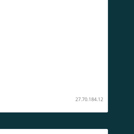
27.70.184.12