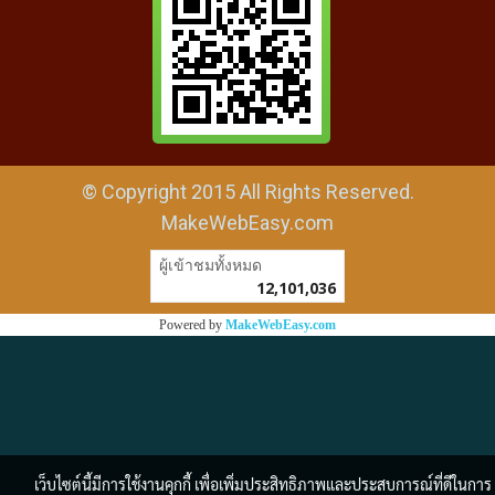
© Copyright 2015 All Rights Reserved.
MakeWebEasy.com
ผู้เข้าชมทั้งหมด
12,101,036
Powered by
MakeWebEasy.com
เว็บไซต์นี้มีการใช้งานคุกกี้ เพื่อเพิ่มประสิทธิภาพและประสบการณ์ที่ดีในการ