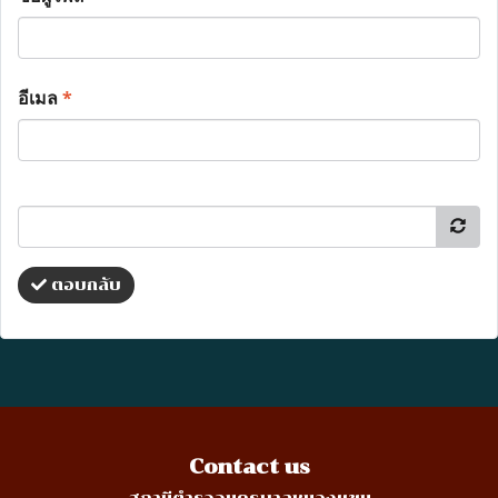
อีเมล
*
ตอบกลับ
Contact us