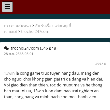
กระดานสนทนา
>
ลับ รับเรื่อง แจ้งเหตุ ชี้
เบาะแส
>
trochoi247com
trochoi247com
(346 อ่าน)
28 ก.ย. 2568 08:01
แจ้งลบ
13win
la cong game truc tuyen hang dau, mang den
cho nguoi choi khong gian giai tri da dang va hien dai.
Voi giao dien than thien, toc do muot ma va he thong
bao mat toi uu, 13win luon dam bao trai nghiem an
toan, cong bang va minh bach cho moi thanh vien.