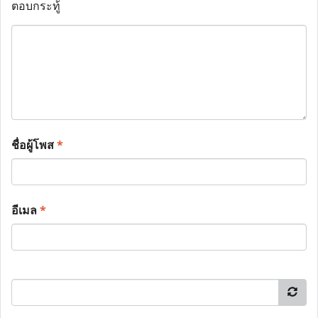
ตอบกระทู้
ชื่อผู้โพส
*
อีเมล
*