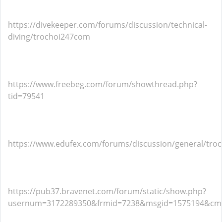
https://divekeeper.com/forums/discussion/technical-
diving/trochoi247com
https://www.freebeg.com/forum/showthread.php?
tid=79541
https://www.edufex.com/forums/discussion/general/tro
https://pub37.bravenet.com/forum/static/show.php?
usernum=3172289350&frmid=7238&msgid=1575194&c