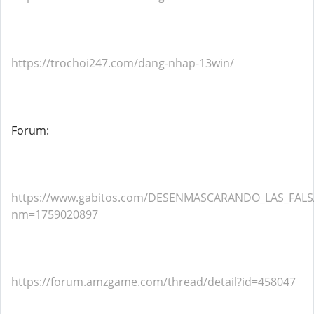
https://trochoi247.com/dang-nhap-13win/
Forum:
https://www.gabitos.com/DESENMASCARANDO_LAS_FALS
nm=1759020897
https://forum.amzgame.com/thread/detail?id=458047