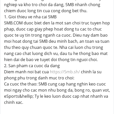
nghiep va kho tro choi da dang, 5MB nhanh chong
chiem duoc long tin cua cong dong bet thu.
1. Gioi thieu ve nha cai 5MB
5MB.COM duoc biet den la mot san choi truc tuyen hop
phap, duoc cap giay phep hoat dong tu cac to chuc
quoc te uy tin trong nganh ca cuoc. Dieu nay dam bao
moi hoat dong tai 5MB deu minh bach, an toan va tuan
thu theo quy chuan quoc te. Nha cai luon chu trong
nang cao chat luong dich vu, dau tu he thong bao mat
hien dai de bao ve tuyet doi thong tin nguoi choi.
2. San pham ca cuoc da dang
Diem manh noi bat cua
https://5mb.sh/
chinh la su
phong phu trong danh muc tro choi:
Ca cuoc the thao: 5MB cung cap hang nghin keo cuoc
moi ngay cho cac mon nhu bong da, bong ro, quan vot,
eSports&hellip; Ty le keo luon duoc cap nhat nhanh va
chinh xac.