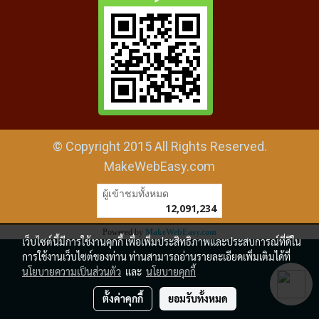
© Copyright 2015 All Rights Reserved.
MakeWebEasy.com
ผู้เข้าชมทั้งหมด
12,091,234
Powered by
MakeWebEasy.com
เว็บไซต์นี้มีการใช้งานคุกกี้ เพื่อเพิ่มประสิทธิภาพและประสบการณ์ที่ดีใน
การใช้งานเว็บไซต์ของท่าน ท่านสามารถอ่านรายละเอียดเพิ่มเติมได้ที่
นโยบายความเป็นส่วนตัว
และ
นโยบายคุกกี้
ตั้งค่าคุกกี้
ยอมรับทั้งหมด