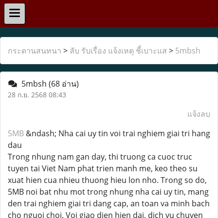
กระดานสนทนา
>
ลับ รับเรื่อง แจ้งเหตุ ชี้เบาะแส
>
5mbsh
5mbsh
(68 อ่าน)
28 ก.ย. 2568 08:43
แจ้งลบ
5MB
&ndash; Nha cai uy tin voi trai nghiem giai tri hang
dau
Trong nhung nam gan day, thi truong ca cuoc truc
tuyen tai Viet Nam phat trien manh me, keo theo su
xuat hien cua nhieu thuong hieu lon nho. Trong so do,
5MB noi bat nhu mot trong nhung nha cai uy tin, mang
den trai nghiem giai tri dang cap, an toan va minh bach
cho nguoi choi. Voi giao dien hien dai, dich vu chuyen