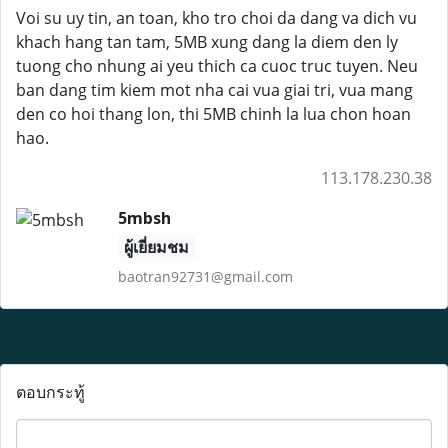
Voi su uy tin, an toan, kho tro choi da dang va dich vu
khach hang tan tam, 5MB xung dang la diem den ly
tuong cho nhung ai yeu thich ca cuoc truc tuyen. Neu
ban dang tim kiem mot nha cai vua giai tri, vua mang
den co hoi thang lon, thi 5MB chinh la lua chon hoan
hao.
113.178.230.38
5mbsh
ผู้เยี่ยมชม
baotran92731@gmail.com
ตอบกระทู้